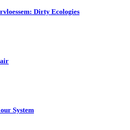
rvloessem: Dirty Ecologies
air
lour System