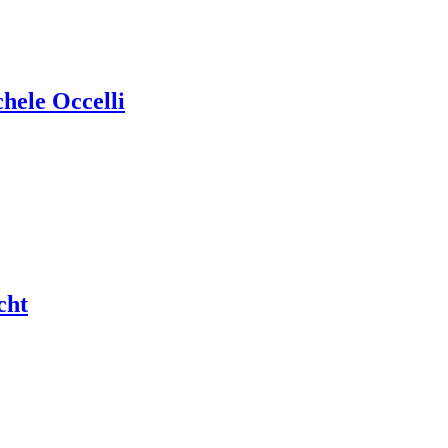
ele Occelli
cht