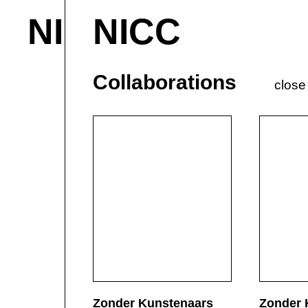
NICC
NICC
About & Contact
M
Current
P
Collaborations
close
Zonder Kunstenaars
Zonder 