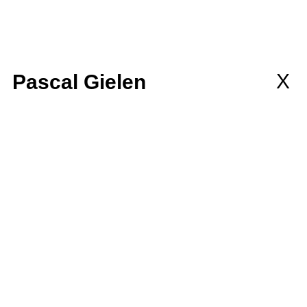
llaborations
MEMBERSHIP
wsletter
X
Pascal Gielen