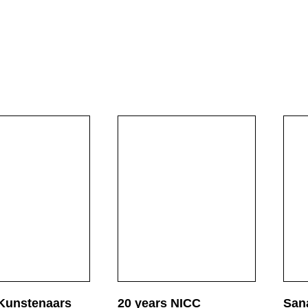
ultiples &
Projects
Engagement
Co
rinted Matter
Video & Audio
Press
Ne
Kunstenaars
20 years NICC
San