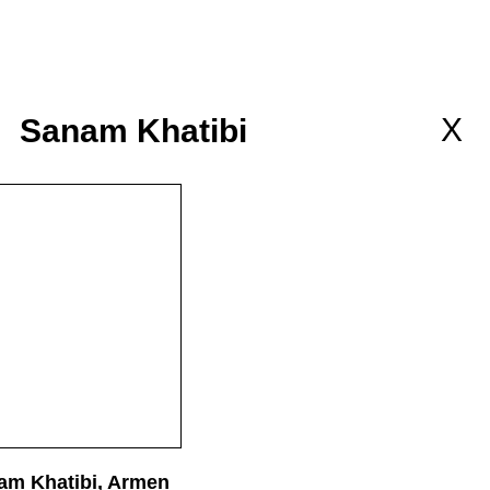
llaborations
MEMBERSHIP
wsletter
X
Sanam Khatibi
am Khatibi, Armen