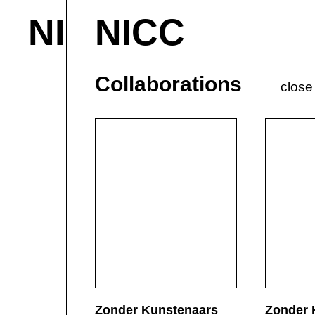
NICC
NICC
About & Contact
M
Current
P
Collaborations
close
Zonder Kunstenaars
Zonder 