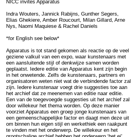
NICC invites Apparatus
Indra Wouters, Jannick Rabijns, Gunther Segers,
Elias Ghekiere, Amber Roucourt, Milan Gillard, Arne
Nys, Naomi Maquiese & Rachel Daniels
*for English see below*
Apparatus is tot stand gekomen als reactie op de veel
geziene valkuil van een expo, waar kunstenaars met
een aansluitende stijl of denkwijze samen worden
geplaatst. Iedere editie van Apparatus kent zijn begin
in het onwetende. Zelfs de kunstenaars, partners en
organisatoren weten niet wat de verbindende factor zal
zijn. Iedere kunstenaar voegt drie suggesties toe aan
het archief dat ze meenemen van editie naar editie.
Een van de toegevoegde suggesties uit het archief zal
door willekeur het thema worden. Op deze manier
voorziet Apparatus een groep jonge kunstenaars van
een gemeenschappelijke factor en daagt men deze uit
om binnen hun eigen stijl en werkethiek een raakpunt
te vinden met het onderwerp. De willekeur en het
grootschalige archief hebben het onderwerp ‘het ei’