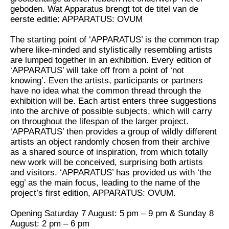
geboden. Wat Apparatus brengt tot de titel van de
eerste editie: APPARATUS: OVUM
The starting point of ‘APPARATUS’ is the common trap
where like-minded and stylistically resembling artists
are lumped together in an exhibition. Every edition of
‘APPARATUS’ will take off from a point of ‘not
knowing’. Even the artists, participants or partners
have no idea what the common thread through the
exhibition will be. Each artist enters three suggestions
into the archive of possible subjects, which will carry
on throughout the lifespan of the larger project.
‘APPARATUS’ then provides a group of wildly different
artists an object randomly chosen from their archive
as a shared source of inspiration, from which totally
new work will be conceived, surprising both artists
and visitors. ‘APPARATUS’ has provided us with ‘the
egg’ as the main focus, leading to the name of the
project’s first edition, APPARATUS: OVUM.
Opening Saturday 7 August: 5 pm – 9 pm & Sunday 8
August: 2 pm – 6 pm