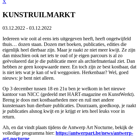
X
KUNSTRUILMARKT
03.12.2022 - 03.12.2022
Iedereen wie ooit al eens iets uitgegeven heeft, heeft ongetwijfeld
thuis… dozen staan. Dozen met boeken, publicaties, edities die
eigenlijk heel dierbaar zijn. Maar je raakt ze niet meer kwijt. Ze zijn
dan misschien ook net iets te oud of je eigen parcours is al zo
geëvolueerd dat je die publicatie meer als archiefmateriaal ziet. Dan
hebben ze geen koopwaarde meer. En toch zijn ze best kostbaar, dat
is niet iets wat je kan of wil weggooien. Herkenbaar? Wel, goed
nieuws: je bent niet alleen.
Op 3 december tussen 18 en 21u ben je welkom in het nieuwe
kantoor van NICC (gedeeld met HART-magazine en KunstWerkt).
Breng je doos met kostbaarheden mee en ruil met andere
kunstenaars hun dierbare publicaties. Duurzaam, goedkoop, je raakt
je publicaties alsnog kwijt en je krijgt er iets heel leuks voor in
return.
Ah, en dat vindt plaats tijdens de Antwerp Art Nocturne, bekijk de
volledige programma hier:
https://antwerpart.be/news/antwerp-
art-nocturne