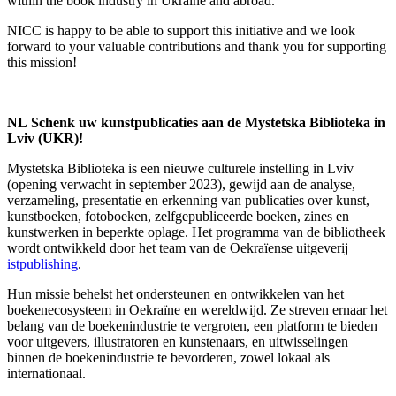
within the book industry in Ukraine and abroad.
NICC is happy to be able to support this initiative and we look
forward to your valuable contributions and thank you for supporting
this mission!
NL Schenk uw kunstpublicaties aan de Mystetska Biblioteka in
Lviv (UKR)!
Mystetska Biblioteka is een nieuwe culturele instelling in Lviv
(opening verwacht in september 2023), gewijd aan de analyse,
verzameling, presentatie en erkenning van publicaties over kunst,
kunstboeken, fotoboeken, zelfgepubliceerde boeken, zines en
kunstwerken in beperkte oplage. Het programma van de bibliotheek
wordt ontwikkeld door het team van de Oekraïense uitgeverij
istpublishing
.
Hun missie behelst het ondersteunen en ontwikkelen van het
boekenecosysteem in Oekraïne en wereldwijd. Ze streven ernaar het
belang van de boekenindustrie te vergroten, een platform te bieden
voor uitgevers, illustratoren en kunstenaars, en uitwisselingen
binnen de boekenindustrie te bevorderen, zowel lokaal als
internationaal.