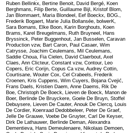
Ruben Bellinkx, Bertine Benoit, David Bergé, Koen
Berghmans, Filip Berte, Guillaume Bijl, Kristof Blom,
Jan Blommaert, Maria Blondeel, Eef Boeckx, BOG.,
Frederik Bogaert, Marie Julia Bollansée, bolwerK,
Sara Bomans, Elke Boon, Karin Borghouts, Koen
Brams, Karel Breugelmans, Ruth Bruyneel, Hans
Bryssinck, Peter Buggenhout, Jan Busselen, Caravan
Production vzw, Bart Caron, Paul Casaer, Wim
Catrysse, Joachim Ceulemans, Mil Ceulemans,
Saddie Choua, Fia Cielen, David Claerbout, Axel
Claes, Ann Clicteur, Constant vzw, Contour, Leo
Copers, Eric Corijn, Copus Ca vzw, Audrey Cottin,
Courtisane, Wouter Cox, Cel Crabeels, Frederik
Croenen, Kris Cuppens, Wim Cuyers, Bojana Cvejić,
Frans Daels, Kristien Daem, Anne Daems, Rik De
Boe, Christoph De Boeck, Lieven de Boeck, Manon de
Boer, Berlinde De Bruyckere, Goele De Bruyn, Stoffel
Debuysere, Lieven De Cauter, Anouk De Clercq, Louis
De Cordier, Koenraad Dedobbeleer, Peter De Graef,
Jelle De Grauwe, Voebe De Gruyter, Carl De Keyser,
Dirk De Lathauwer, Berlinde Deman, Alexandra
Dementieva, Hans Demeulenaere, Nikolaas Demoen,