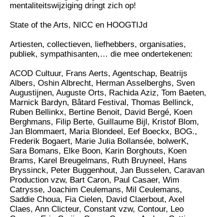
mentaliteitswijziging dringt zich op!
State of the Arts, NICC en HOOGTIJd
Artiesten, collectieven, liefhebbers, organisaties,
publiek, sympathisanten,… die mee ondertekenen:
ACOD Cultuur, Frans Aerts, Agentschap, Beatrijs
Albers, Oshin Albrecht, Herman Asselberghs, Sven
Augustijnen, Auguste Orts, Rachida Aziz, Tom Baeten,
Marnick Bardyn, Bâtard Festival, Thomas Bellinck,
Ruben Bellinkx, Bertine Benoit, David Bergé, Koen
Berghmans, Filip Berte, Guillaume Bijl, Kristof Blom,
Jan Blommaert, Maria Blondeel, Eef Boeckx, BOG.,
Frederik Bogaert, Marie Julia Bollansée, bolwerK,
Sara Bomans, Elke Boon, Karin Borghouts, Koen
Brams, Karel Breugelmans, Ruth Bruyneel, Hans
Bryssinck, Peter Buggenhout, Jan Busselen, Caravan
Production vzw, Bart Caron, Paul Casaer, Wim
Catrysse, Joachim Ceulemans, Mil Ceulemans,
Saddie Choua, Fia Cielen, David Claerbout, Axel
Claes, Ann Clicteur, Constant vzw, Contour, Leo