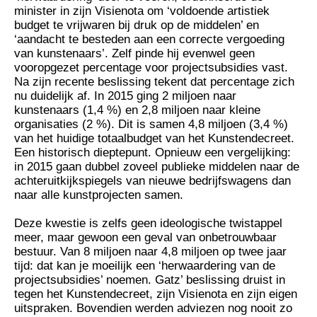
minister in zijn Visienota om ‘voldoende artistiek
budget te vrijwaren bij druk op de middelen’ en
‘aandacht te besteden aan een correcte vergoeding
van kunstenaars’. Zelf pinde hij evenwel geen
vooropgezet percentage voor projectsubsidies vast.
Na zijn recente beslissing tekent dat percentage zich
nu duidelijk af. In 2015 ging 2 miljoen naar
kunstenaars (1,4 %) en 2,8 miljoen naar kleine
organisaties (2 %). Dit is samen 4,8 miljoen (3,4 %)
van het huidige totaalbudget van het Kunstendecreet.
Een historisch dieptepunt. Opnieuw een vergelijking:
in 2015 gaan dubbel zoveel publieke middelen naar de
achteruitkijkspiegels van nieuwe bedrijfswagens dan
naar alle kunstprojecten samen.
Deze kwestie is zelfs geen ideologische twistappel
meer, maar gewoon een geval van onbetrouwbaar
bestuur. Van 8 miljoen naar 4,8 miljoen op twee jaar
tijd: dat kan je moeilijk een ‘herwaardering van de
projectsubsidies’ noemen. Gatz’ beslissing druist in
tegen het Kunstendecreet, zijn Visienota en zijn eigen
uitspraken. Bovendien werden adviezen nog nooit zo