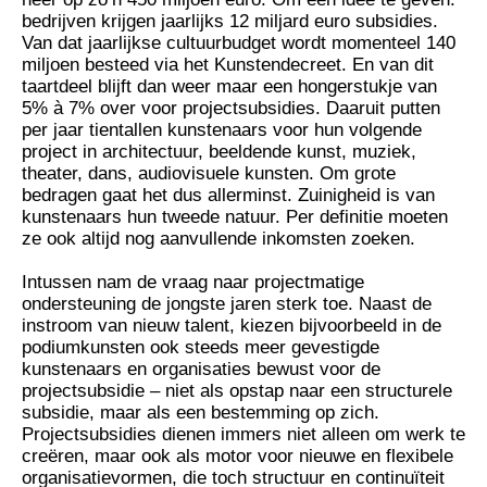
bedrijven krijgen jaarlijks 12 miljard euro subsidies.
Van dat jaarlijkse cultuurbudget wordt momenteel 140
miljoen besteed via het Kunstendecreet. En van dit
taartdeel blijft dan weer maar een hongerstukje van
5% à 7% over voor projectsubsidies. Daaruit putten
per jaar tientallen kunstenaars voor hun volgende
project in architectuur, beeldende kunst, muziek,
theater, dans, audiovisuele kunsten. Om grote
bedragen gaat het dus allerminst. Zuinigheid is van
kunstenaars hun tweede natuur. Per definitie moeten
ze ook altijd nog aanvullende inkomsten zoeken.
Intussen nam de vraag naar projectmatige
ondersteuning de jongste jaren sterk toe. Naast de
instroom van nieuw talent, kiezen bijvoorbeeld in de
podiumkunsten ook steeds meer gevestigde
kunstenaars en organisaties bewust voor de
projectsubsidie – niet als opstap naar een structurele
subsidie, maar als een bestemming op zich.
Projectsubsidies dienen immers niet alleen om werk te
creëren, maar ook als motor voor nieuwe en flexibele
organisatievormen, die toch structuur en continuïteit