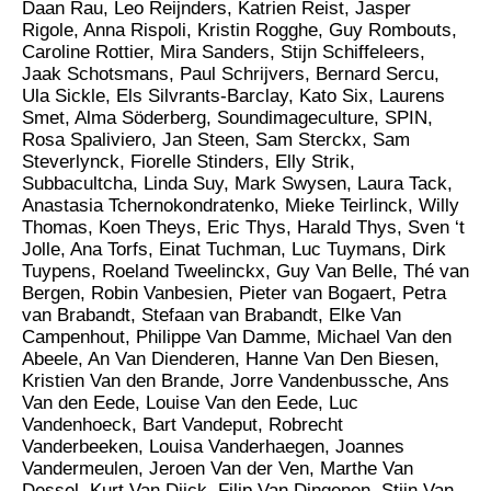
Daan Rau, Leo Reijnders, Katrien Reist, Jasper
Rigole, Anna Rispoli, Kristin Rogghe, Guy Rombouts,
Caroline Rottier, Mira Sanders, Stijn Schiffeleers,
Jaak Schotsmans, Paul Schrijvers, Bernard Sercu,
Ula Sickle, Els Silvrants-Barclay, Kato Six, Laurens
Smet, Alma Söderberg, Soundimageculture, SPIN,
Rosa Spaliviero, Jan Steen, Sam Sterckx, Sam
Steverlynck, Fiorelle Stinders, Elly Strik,
Subbacultcha, Linda Suy, Mark Swysen, Laura Tack,
Anastasia Tchernokondratenko, Mieke Teirlinck, Willy
Thomas, Koen Theys, Eric Thys, Harald Thys, Sven ‘t
Jolle, Ana Torfs, Einat Tuchman, Luc Tuymans, Dirk
Tuypens, Roeland Tweelinckx, Guy Van Belle, Thé van
Bergen, Robin Vanbesien, Pieter van Bogaert, Petra
van Brabandt, Stefaan van Brabandt, Elke Van
Campenhout, Philippe Van Damme, Michael Van den
Abeele, An Van Dienderen, Hanne Van Den Biesen,
Kristien Van den Brande, Jorre Vandenbussche, Ans
Van den Eede, Louise Van den Eede, Luc
Vandenhoeck, Bart Vandeput, Robrecht
Vanderbeeken, Louisa Vanderhaegen, Joannes
Vandermeulen, Jeroen Van der Ven, Marthe Van
Dessel, Kurt Van Dijck, Filip Van Dingenen, Stijn Van