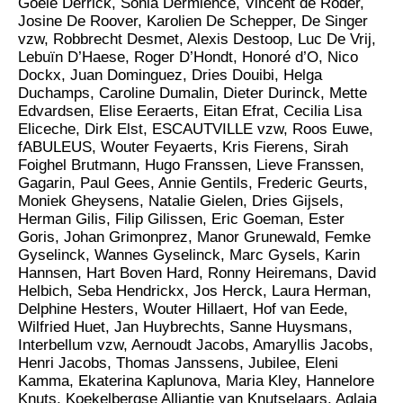
Goele Derrick, Sonia Dermience, Vincent de Roder,
Josine De Roover, Karolien De Schepper, De Singer
vzw, Robbrecht Desmet, Alexis Destoop, Luc De Vrij,
Lebuïn D’Haese, Roger D’Hondt, Honoré d’O, Nico
Dockx, Juan Dominguez, Dries Douibi, Helga
Duchamps, Caroline Dumalin, Dieter Durinck, Mette
Edvardsen, Elise Eeraerts, Eitan Efrat, Cecilia Lisa
Eliceche, Dirk Elst, ESCAUTVILLE vzw, Roos Euwe,
fABULEUS, Wouter Feyaerts, Kris Fierens, Sirah
Foighel Brutmann, Hugo Franssen, Lieve Franssen,
Gagarin, Paul Gees, Annie Gentils, Frederic Geurts,
Moniek Gheysens, Natalie Gielen, Dries Gijsels,
Herman Gilis, Filip Gilissen, Eric Goeman, Ester
Goris, Johan Grimonprez, Manor Grunewald, Femke
Gyselinck, Wannes Gyselinck, Marc Gysels, Karin
Hannsen, Hart Boven Hard, Ronny Heiremans, David
Helbich, Seba Hendrickx, Jos Herck, Laura Herman,
Delphine Hesters, Wouter Hillaert, Hof van Eede,
Wilfried Huet, Jan Huybrechts, Sanne Huysmans,
Interbellum vzw, Aernoudt Jacobs, Amaryllis Jacobs,
Henri Jacobs, Thomas Janssens, Jubilee, Eleni
Kamma, Ekaterina Kaplunova, Maria Kley, Hannelore
Knuts, Koekelbergse Alliantie van Knutselaars, Aglaia