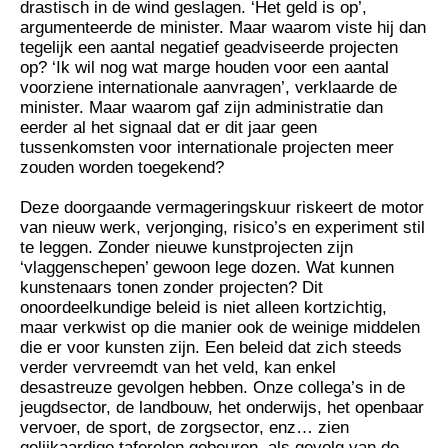
drastisch in de wind geslagen. ‘Het geld is op’,
argumenteerde de minister. Maar waarom viste hij dan
tegelijk een aantal negatief geadviseerde projecten
op? ‘Ik wil nog wat marge houden voor een aantal
voorziene internationale aanvragen’, verklaarde de
minister. Maar waarom gaf zijn administratie dan
eerder al het signaal dat er dit jaar geen
tussenkomsten voor internationale projecten meer
zouden worden toegekend?
Deze doorgaande vermageringskuur riskeert de motor
van nieuw werk, verjonging, risico’s en experiment stil
te leggen. Zonder nieuwe kunstprojecten zijn
‘vlaggenschepen’ gewoon lege dozen. Wat kunnen
kunstenaars tonen zonder projecten? Dit
onoordeelkundige beleid is niet alleen kortzichtig,
maar verkwist op die manier ook de weinige middelen
die er voor kunsten zijn. Een beleid dat zich steeds
verder vervreemdt van het veld, kan enkel
desastreuze gevolgen hebben. Onze collega’s in de
jeugdsector, de landbouw, het onderwijs, het openbaar
vervoer, de sport, de zorgsector, enz… zien
gelijkaardige taferelen gebeuren, als gevolg van de