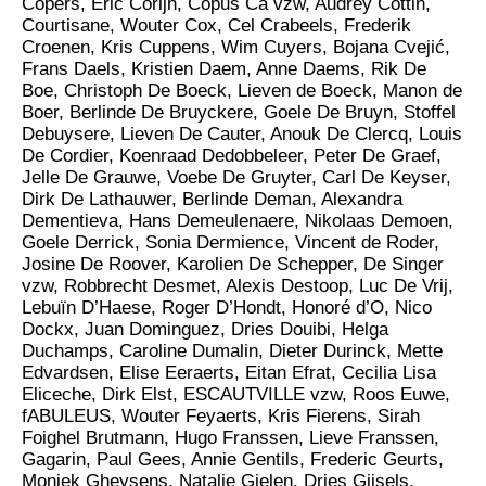
Copers, Eric Corijn, Copus Ca vzw, Audrey Cottin,
Courtisane, Wouter Cox, Cel Crabeels, Frederik
Croenen, Kris Cuppens, Wim Cuyers, Bojana Cvejić,
Frans Daels, Kristien Daem, Anne Daems, Rik De
Boe, Christoph De Boeck, Lieven de Boeck, Manon de
Boer, Berlinde De Bruyckere, Goele De Bruyn, Stoffel
Debuysere, Lieven De Cauter, Anouk De Clercq, Louis
De Cordier, Koenraad Dedobbeleer, Peter De Graef,
Jelle De Grauwe, Voebe De Gruyter, Carl De Keyser,
Dirk De Lathauwer, Berlinde Deman, Alexandra
Dementieva, Hans Demeulenaere, Nikolaas Demoen,
Goele Derrick, Sonia Dermience, Vincent de Roder,
Josine De Roover, Karolien De Schepper, De Singer
vzw, Robbrecht Desmet, Alexis Destoop, Luc De Vrij,
Lebuïn D’Haese, Roger D’Hondt, Honoré d’O, Nico
Dockx, Juan Dominguez, Dries Douibi, Helga
Duchamps, Caroline Dumalin, Dieter Durinck, Mette
Edvardsen, Elise Eeraerts, Eitan Efrat, Cecilia Lisa
Eliceche, Dirk Elst, ESCAUTVILLE vzw, Roos Euwe,
fABULEUS, Wouter Feyaerts, Kris Fierens, Sirah
Foighel Brutmann, Hugo Franssen, Lieve Franssen,
Gagarin, Paul Gees, Annie Gentils, Frederic Geurts,
Moniek Gheysens, Natalie Gielen, Dries Gijsels,