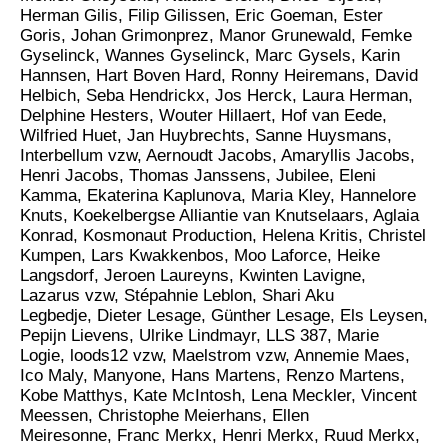
Herman Gilis, Filip Gilissen, Eric Goeman, Ester
Goris, Johan Grimonprez, Manor Grunewald, Femke
Gyselinck, Wannes Gyselinck, Marc Gysels, Karin
Hannsen, Hart Boven Hard, Ronny Heiremans, David
Helbich, Seba Hendrickx, Jos Herck, Laura Herman,
Delphine Hesters, Wouter Hillaert, Hof van Eede,
Wilfried Huet, Jan Huybrechts, Sanne Huysmans,
Interbellum vzw, Aernoudt Jacobs, Amaryllis Jacobs,
Henri Jacobs, Thomas Janssens, Jubilee, Eleni
Kamma, Ekaterina Kaplunova, Maria Kley, Hannelore
Knuts, Koekelbergse Alliantie van Knutselaars, Aglaia
Konrad, Kosmonaut Production, Helena Kritis, Christel
Kumpen, Lars Kwakkenbos, Moo Laforce, Heike
Langsdorf, Jeroen Laureyns, Kwinten Lavigne,
Lazarus vzw, Stépahnie Leblon, Shari Aku
Legbedje, Dieter Lesage, Günther Lesage, Els Leysen,
Pepijn Lievens, Ulrike Lindmayr, LLS 387, Marie
Logie, loods12 vzw, Maelstrom vzw, Annemie Maes,
Ico Maly, Manyone, Hans Martens, Renzo Martens,
Kobe Matthys, Kate McIntosh, Lena Meckler, Vincent
Meessen, Christophe Meierhans, Ellen
Meiresonne, Franc Merkx, Henri Merkx, Ruud Merkx,