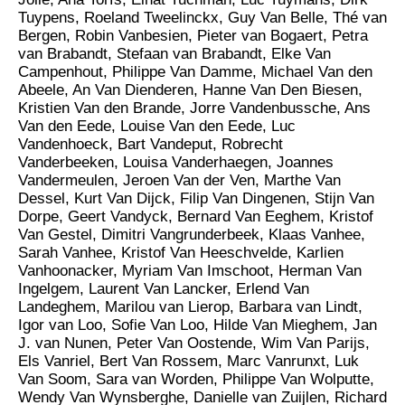
Tuypens, Roeland Tweelinckx, Guy Van Belle, Thé van
Bergen, Robin Vanbesien, Pieter van Bogaert, Petra
van Brabandt, Stefaan van Brabandt, Elke Van
Campenhout, Philippe Van Damme, Michael Van den
Abeele, An Van Dienderen, Hanne Van Den Biesen,
Kristien Van den Brande, Jorre Vandenbussche, Ans
Van den Eede, Louise Van den Eede, Luc
Vandenhoeck, Bart Vandeput, Robrecht
Vanderbeeken, Louisa Vanderhaegen, Joannes
Vandermeulen, Jeroen Van der Ven, Marthe Van
Dessel, Kurt Van Dijck, Filip Van Dingenen, Stijn Van
Dorpe, Geert Vandyck, Bernard Van Eeghem, Kristof
Van Gestel, Dimitri Vangrunderbeek, Klaas Vanhee,
Sarah Vanhee, Kristof Van Heeschvelde, Karlien
Vanhoonacker, Myriam Van Imschoot, Herman Van
Ingelgem, Laurent Van Lancker, Erlend Van
Landeghem, Marilou van Lierop, Barbara van Lindt,
Igor van Loo, Sofie Van Loo, Hilde Van Mieghem, Jan
J. van Nunen, Peter Van Oostende, Wim Van Parijs,
Els Vanriel, Bert Van Rossem, Marc Vanrunxt, Luk
Van Soom, Sara van Worden, Philippe Van Wolputte,
Wendy Van Wynsberghe, Danielle van Zuijlen, Richard