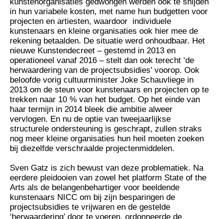
kunstenorganisaties gedwongen werden ook te snijden
in hun variabele kosten, met name hun budgetten voor
projecten en artiesten, waardoor individuele
kunstenaars en kleine organisaties ook hier mee de
rekening betaalden. De situatie werd onhoudbaar. Het
nieuwe Kunstendecreet – gestemd in 2013 en
operationeel vanaf 2016 – stelt dan ook terecht ‘de
herwaardering van de projectsubsidies’ voorop. Ook
beloofde vorig cultuurminister Joke Schauvliege in
2013 om de steun voor kunstenaars en projecten op te
trekken naar 10 % van het budget. Op het einde van
haar termijn in 2014 bleek die ambitie alweer
vervlogen. En nu de optie van tweejaarlijkse
structurele ondersteuning is geschrapt, zullen straks
nog meer kleine organisaties hun heil moeten zoeken
bij diezelfde verschraalde projectenmiddelen.
Sven Gatz is zich bewust van deze problematiek. Na
eerdere pleidooien van zowel het platform State of the
Arts als de belangenbehartiger voor beeldende
kunstenaars NICC om bij zijn besparingen de
projectsubsidies te vrijwaren en de gestelde
‘herwaardering’ door te voeren, ordonneerde de