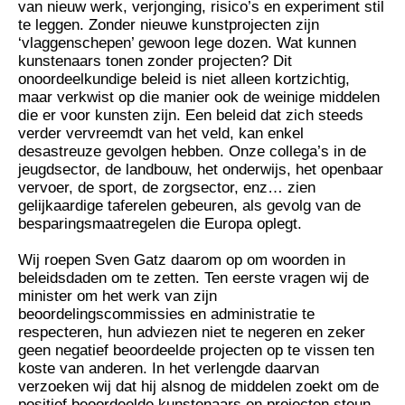
van nieuw werk, verjonging, risico’s en experiment stil
te leggen. Zonder nieuwe kunstprojecten zijn
‘vlaggenschepen’ gewoon lege dozen. Wat kunnen
kunstenaars tonen zonder projecten? Dit
onoordeelkundige beleid is niet alleen kortzichtig,
maar verkwist op die manier ook de weinige middelen
die er voor kunsten zijn. Een beleid dat zich steeds
verder vervreemdt van het veld, kan enkel
desastreuze gevolgen hebben. Onze collega’s in de
jeugdsector, de landbouw, het onderwijs, het openbaar
vervoer, de sport, de zorgsector, enz… zien
gelijkaardige taferelen gebeuren, als gevolg van de
besparingsmaatregelen die Europa oplegt.
Wij roepen Sven Gatz daarom op om woorden in
beleidsdaden om te zetten. Ten eerste vragen wij de
minister om het werk van zijn
beoordelingscommissies en administratie te
respecteren, hun adviezen niet te negeren en zeker
geen negatief beoordeelde projecten op te vissen ten
koste van anderen. In het verlengde daarvan
verzoeken wij dat hij alsnog de middelen zoekt om de
positief beoordeelde kunstenaars en projecten steun