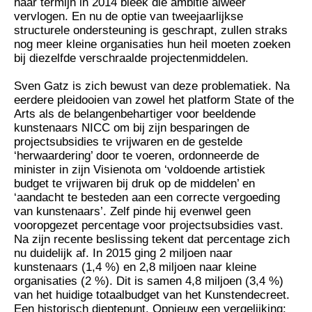
haar termijn in 2014 bleek die ambitie alweer
vervlogen. En nu de optie van tweejaarlijkse
structurele ondersteuning is geschrapt, zullen straks
nog meer kleine organisaties hun heil moeten zoeken
bij diezelfde verschraalde projectenmiddelen.
Sven Gatz is zich bewust van deze problematiek. Na
eerdere pleidooien van zowel het platform State of the
Arts als de belangenbehartiger voor beeldende
kunstenaars NICC om bij zijn besparingen de
projectsubsidies te vrijwaren en de gestelde
‘herwaardering’ door te voeren, ordonneerde de
minister in zijn Visienota om ‘voldoende artistiek
budget te vrijwaren bij druk op de middelen’ en
‘aandacht te besteden aan een correcte vergoeding
van kunstenaars’. Zelf pinde hij evenwel geen
vooropgezet percentage voor projectsubsidies vast.
Na zijn recente beslissing tekent dat percentage zich
nu duidelijk af. In 2015 ging 2 miljoen naar
kunstenaars (1,4 %) en 2,8 miljoen naar kleine
organisaties (2 %). Dit is samen 4,8 miljoen (3,4 %)
van het huidige totaalbudget van het Kunstendecreet.
Een historisch dieptepunt. Opnieuw een vergelijking: