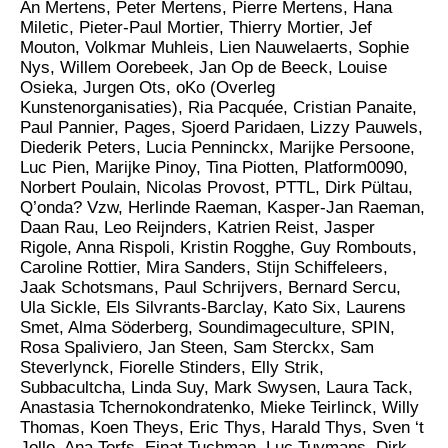
An Mertens, Peter Mertens, Pierre Mertens, Hana
Miletic, Pieter-Paul Mortier, Thierry Mortier, Jef
Mouton, Volkmar Muhleis, Lien Nauwelaerts, Sophie
Nys, Willem Oorebeek, Jan Op de Beeck, Louise
Osieka, Jurgen Ots, oKo (Overleg
Kunstenorganisaties), Ria Pacquée, Cristian Panaite,
Paul Pannier, Pages, Sjoerd Paridaen, Lizzy Pauwels,
Diederik Peters, Lucia Penninckx, Marijke Persoone,
Luc Pien, Marijke Pinoy, Tina Piotten, Platform0090,
Norbert Poulain, Nicolas Provost, PTTL, Dirk Pültau,
Q’onda? Vzw, Herlinde Raeman, Kasper-Jan Raeman,
Daan Rau, Leo Reijnders, Katrien Reist, Jasper
Rigole, Anna Rispoli, Kristin Rogghe, Guy Rombouts,
Caroline Rottier, Mira Sanders, Stijn Schiffeleers,
Jaak Schotsmans, Paul Schrijvers, Bernard Sercu,
Ula Sickle, Els Silvrants-Barclay, Kato Six, Laurens
Smet, Alma Söderberg, Soundimageculture, SPIN,
Rosa Spaliviero, Jan Steen, Sam Sterckx, Sam
Steverlynck, Fiorelle Stinders, Elly Strik,
Subbacultcha, Linda Suy, Mark Swysen, Laura Tack,
Anastasia Tchernokondratenko, Mieke Teirlinck, Willy
Thomas, Koen Theys, Eric Thys, Harald Thys, Sven ‘t
Jolle, Ana Torfs, Einat Tuchman, Luc Tuymans, Dirk