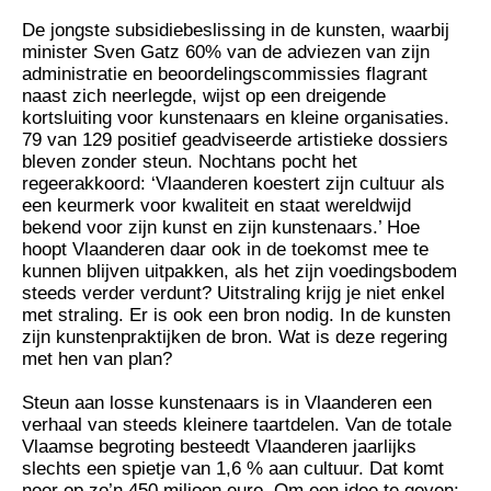
De jongste subsidiebeslissing in de kunsten, waarbij
minister Sven Gatz 60% van de adviezen van zijn
administratie en beoordelingscommissies flagrant
naast zich neerlegde, wijst op een dreigende
kortsluiting voor kunstenaars en kleine organisaties.
79 van 129 positief geadviseerde artistieke dossiers
bleven zonder steun. Nochtans pocht het
regeerakkoord: ‘Vlaanderen koestert zijn cultuur als
een keurmerk voor kwaliteit en staat wereldwijd
bekend voor zijn kunst en zijn kunstenaars.’ Hoe
hoopt Vlaanderen daar ook in de toekomst mee te
kunnen blijven uitpakken, als het zijn voedingsbodem
steeds verder verdunt? Uitstraling krijg je niet enkel
met straling. Er is ook een bron nodig. In de kunsten
zijn kunstenpraktijken de bron. Wat is deze regering
met hen van plan?
Steun aan losse kunstenaars is in Vlaanderen een
verhaal van steeds kleinere taartdelen. Van de totale
Vlaamse begroting besteedt Vlaanderen jaarlijks
slechts een spietje van 1,6 % aan cultuur. Dat komt
neer op zo’n 450 miljoen euro. Om een idee te geven: