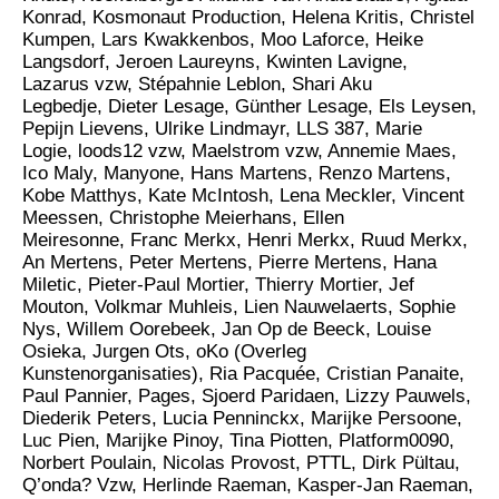
Konrad, Kosmonaut Production, Helena Kritis, Christel
Kumpen, Lars Kwakkenbos, Moo Laforce, Heike
Langsdorf, Jeroen Laureyns, Kwinten Lavigne,
Lazarus vzw, Stépahnie Leblon, Shari Aku
Legbedje, Dieter Lesage, Günther Lesage, Els Leysen,
Pepijn Lievens, Ulrike Lindmayr, LLS 387, Marie
Logie, loods12 vzw, Maelstrom vzw, Annemie Maes,
Ico Maly, Manyone, Hans Martens, Renzo Martens,
Kobe Matthys, Kate McIntosh, Lena Meckler, Vincent
Meessen, Christophe Meierhans, Ellen
Meiresonne, Franc Merkx, Henri Merkx, Ruud Merkx,
An Mertens, Peter Mertens, Pierre Mertens, Hana
Miletic, Pieter-Paul Mortier, Thierry Mortier, Jef
Mouton, Volkmar Muhleis, Lien Nauwelaerts, Sophie
Nys, Willem Oorebeek, Jan Op de Beeck, Louise
Osieka, Jurgen Ots, oKo (Overleg
Kunstenorganisaties), Ria Pacquée, Cristian Panaite,
Paul Pannier, Pages, Sjoerd Paridaen, Lizzy Pauwels,
Diederik Peters, Lucia Penninckx, Marijke Persoone,
Luc Pien, Marijke Pinoy, Tina Piotten, Platform0090,
Norbert Poulain, Nicolas Provost, PTTL, Dirk Pültau,
Q’onda? Vzw, Herlinde Raeman, Kasper-Jan Raeman,