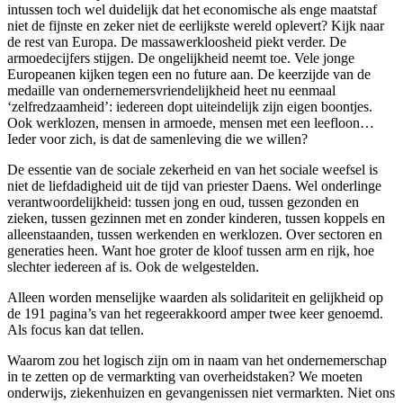
intussen toch wel duidelijk dat het economische als enge maatstaf
niet de fijnste en zeker niet de eerlijkste wereld oplevert? Kijk naar
de rest van Europa. De massawerkloosheid piekt verder. De
armoedecijfers stijgen. De ongelijkheid neemt toe. Vele jonge
Europeanen kijken tegen een no future aan. De keerzijde van de
medaille van ondernemersvriendelijkheid heet nu eenmaal
‘zelfredzaamheid’: iedereen dopt uiteindelijk zijn eigen boontjes.
Ook werklozen, mensen in armoede, mensen met een leefloon…
Ieder voor zich, is dat de samenleving die we willen?
De essentie van de sociale zekerheid en van het sociale weefsel is
niet de liefdadigheid uit de tijd van priester Daens. Wel onderlinge
verantwoordelijkheid: tussen jong en oud, tussen gezonden en
zieken, tussen gezinnen met en zonder kinderen, tussen koppels en
alleenstaanden, tussen werkenden en werklozen. Over sectoren en
generaties heen. Want hoe groter de kloof tussen arm en rijk, hoe
slechter iedereen af is. Ook de welgestelden.
Alleen worden menselijke waarden als solidariteit en gelijkheid op
de 191 pagina’s van het regeerakkoord amper twee keer genoemd.
Als focus kan dat tellen.
Waarom zou het logisch zijn om in naam van het ondernemerschap
in te zetten op de vermarkting van overheidstaken? We moeten
onderwijs, ziekenhuizen en gevangenissen niet vermarkten. Niet ons