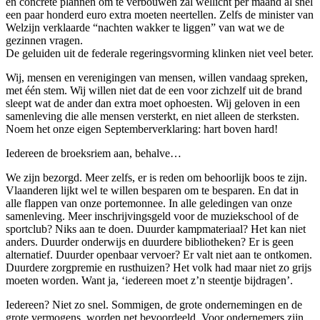
en concrete plannen om te verbouwen zal wellicht per maand al snel
een paar honderd euro extra moeten neertellen. Zelfs de minister van
Welzijn verklaarde “nachten wakker te liggen” van wat we de
gezinnen vragen.
De geluiden uit de federale regeringsvorming klinken niet veel beter.
Wij, mensen en verenigingen van mensen, willen vandaag spreken,
met één stem. Wij willen niet dat de een voor zichzelf uit de brand
sleept wat de ander dan extra moet ophoesten. Wij geloven in een
samenleving die alle mensen versterkt, en niet alleen de sterksten.
Noem het onze eigen Septemberverklaring: hart boven hard!
Iedereen de broeksriem aan, behalve…
We zijn bezorgd. Meer zelfs, er is reden om behoorlijk boos te zijn.
Vlaanderen lijkt wel te willen besparen om te besparen. En dat in
alle flappen van onze portemonnee. In alle geledingen van onze
samenleving. Meer inschrijvingsgeld voor de muziekschool of de
sportclub? Niks aan te doen. Duurder kampmateriaal? Het kan niet
anders. Duurder onderwijs en duurdere bibliotheken? Er is geen
alternatief. Duurder openbaar vervoer? Er valt niet aan te ontkomen.
Duurdere zorgpremie en rusthuizen? Het volk had maar niet zo grijs
moeten worden. Want ja, ‘iedereen moet z’n steentje bijdragen’.
Iedereen? Niet zo snel. Sommigen, de grote ondernemingen en de
grote vermogens, worden net bevoordeeld. Voor ondernemers zijn