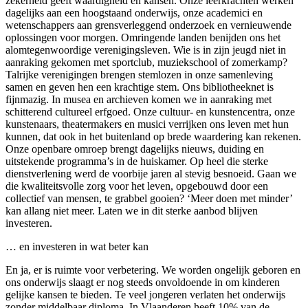
zekerheid geeft waardigheid en kansen. Onze leerkrachten werken
dagelijks aan een hoogstaand onderwijs, onze academici en
wetenschappers aan grensverleggend onderzoek en vernieuwende
oplossingen voor morgen. Omringende landen benijden ons het
alomtegenwoordige verenigingsleven. Wie is in zijn jeugd niet in
aanraking gekomen met sportclub, muziekschool of zomerkamp?
Talrijke verenigingen brengen stemlozen in onze samenleving
samen en geven hen een krachtige stem. Ons bibliotheeknet is
fijnmazig. In musea en archieven komen we in aanraking met
schitterend cultureel erfgoed. Onze cultuur- en kunstencentra, onze
kunstenaars, theatermakers en musici verrijken ons leven met hun
kunnen, dat ook in het buitenland op brede waardering kan rekenen.
Onze openbare omroep brengt dagelijks nieuws, duiding en
uitstekende programma’s in de huiskamer. Op heel die sterke
dienstverlening werd de voorbije jaren al stevig besnoeid. Gaan we
die kwaliteitsvolle zorg voor het leven, opgebouwd door een
collectief van mensen, te grabbel gooien? ‘Meer doen met minder’
kan allang niet meer. Laten we in dit sterke aanbod blijven
investeren.
… en investeren in wat beter kan
En ja, er is ruimte voor verbetering. We worden ongelijk geboren en
ons onderwijs slaagt er nog steeds onvoldoende in om kinderen
gelijke kansen te bieden. Te veel jongeren verlaten het onderwijs
zonder middelbaar diploma. In Vlaanderen heeft 10% van de