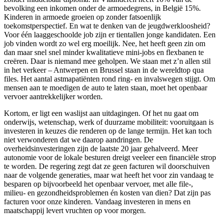
bevolking een inkomen onder de armoedegrens, in België 15%.
Kinderen in armoede groeien op zonder fatsoenlijk
toekomstperspectief. En wat te denken van de jeugdwerkloosheid?
Voor één laaggeschoolde job zijn er tientallen jonge kandidaten. Een
job vinden wordt zo wel erg moeilijk. Nee, het heeft geen zin om
dan maar snel snel minder kwalitatieve mini-jobs en flexbanen te
creëren. Daar is niemand mee geholpen. We staan met z’n allen stil
in het verkeer – Antwerpen en Brussel staan in de wereldtop qua
files. Het aantal astmapatiënten rond ring- en invalswegen stijgt. Om
mensen aan te moedigen de auto te laten staan, moet het openbaar
vervoer aantrekkelijker worden.
Kortom, er ligt een waslijst aan uitdagingen. Of het nu gaat om
onderwijs, wetenschap, werk of duurzame mobiliteit: vooruitgaan is
investeren in keuzes die renderen op de lange termijn. Het kan toch
niet verwonderen dat we daarop aandringen. De
overheidsinvesteringen zijn de laatste 20 jaar gehalveerd. Meer
autonomie voor de lokale besturen dreigt veeleer een financiële strop
te worden. De regering zegt dat ze geen facturen wil doorschuiven
naar de volgende generaties, maar wat heeft het voor zin vandaag te
besparen op bijvoorbeeld het openbaar vervoer, met alle file-,
milieu- en gezondheidsproblemen én kosten van dien? Dat zijn pas
facturen voor onze kinderen. Vandaag investeren in mens en
maatschappij levert vruchten op voor morgen.