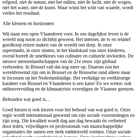
erfgoed, niet de natuur, niet het milieu, niet de lucht, niet de wegen,
niet het water, niet de kunst. Waar winst het wint van waarde, wordt
verlies het resultaat.
Alle kleuren en horizonten
Wij staan een open Vlaanderen voor. In ons dagelijkse leven is de
wereld nog nooit zo dichtbij geweest. Het internet, de tv en relatief
goedkoop reizen maken van de wereld ons dorp. In onze
supermarkt, in onze straten, in het klaslokaal van onze kinderen,
overal borrelt de smeltkroes van culinaire en culturele invloeden. De
nieuwe mensenlandschappen van de 21e eeuw zijn globaal
verbonden. In Brussel valt dat nog meer op. Daarom zou het
wereldvreemd zijn om in Brussel en de Brusselse rand alleen maar
te focussen op het Nederlandstalige. Het veeltalige en veelkleurige
karakter van Brussel en Vlaanderen is een kans! En we weten: ook
milieuvervuiling en de klimaatcrisis overstijgen de Vlaamse grenzen.
Behouden wat goed is…
Goed kiezen is ook kiezen voor het behoud van wat goed is. Onze
regio wordt internationaal geroemd om zijn sociale voorzieningen en
zijn zorg. Die kwaliteit wordt dag aan dag bewaakt én verbeterd
door leden, vrijwilligers en professionals van maatschappelijke
organisaties die samen een sterk middenveld vormen. Onze sociale