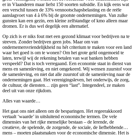
er in Vlaanderen maar liefst 150 soorten subsidie. En kijk eens wat
een verschil tussen de 33% vennootschapsbelasting en de reële
aanslagvoet van 4 à 6% bij de grootste ondernemingen. Van zulke
gunsten kan een gezin, een kleine zelfstandige of kmo alleen maar
dromen. Er is dus wel degelijk een alternatief.
Op zich is er niks fout met een gezond klimaat voor bedrijven na te
streven. Zonder bedrijven geen jobs. Maar om van
ondernemersvriendelijkheid nu hét criterium te maken voor een land
waar het goed is om te wonen? Om het grote geld ongemoeid te
laten, terwijl wij de rekening betalen van wat banken hebben
verspeeld? Dat is toch verregaand. Een economie staat in dienst van
mens en samenleving, en niet omgekeerd. Wij wensen zuurstof voor
de samenleving, en niet dat alle zuurstof uit de samenleving naar de
ondernemingen gaat. Het verenigingsleven, het onderwijs, de zorg,
de cultuur, de diensten… zijn geen “last”. Integendeel, ze maken
deel uit van onze rijkdom.
Alles van waarde…
Het gaat ons niet alleen om de besparingen. Het regeerakkoord
vertaalt ‘waarde’ in uitsluitend economische termen. De vele
dimensies van het rijke menselijke bestaan – de lerende, de
creatieve, de spelende, de zorgende, de sociale, de liefhebbende…
mens – moeten plaatsmaken voor de economische dimensie. Het is