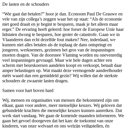
De lasten en de schouders
“Wie gaat dat betalen?” hoor je dan. Econoom Paul De Grauwe en
vele van zijn collega’s zeggen waar het op staat: “Als de economie
niet goed draait en je begint te besparen, maak je het alleen maar
erger.” De ervaring heeft geleerd: hoe forser de Europese Unie haar
lidstaten dwong te besparen, hoe groter de catastrofe. Gaan we in
Vlaanderen dan echt dezelfde fout maken? Nee, inderdaad, we
kunnen niet alles betalen als de toplaag de dans ontspringt en
jongeren, werknemers, gezinnen het gros van de inspanningen
moeten dragen. Van de doorsnee Vlaming worden nu onevenredig
veel inspanningen gevraagd. Maar wie hele dagen achter een
scherm met beurskoersen aandelen koopt en verkoopt, betaalt daar
amper belastingen op. Wat maakt deze vermogende aandeelhouder
méér waard dan een gemiddeld gezin? Wij willen dat de sterkste
schouders de zwaarste lasten dragen.
Samen voor hart boven hard
Wij, mensen en organisaties van mensen die bekommerd zijn om
elkaar, gaan voor andere, meer menselijke keuzes. Wij geloven dat
gebundelde krachten die menselijke keuzes kunnen aanreiken. Dat
werk start vandaag. We gaan de komende maanden informeren. We
gaan het gevoel doorgeven dat het kan: de toekomst van onze
kinderen, van onze welvaart en ons welzijn veiligstellen, én