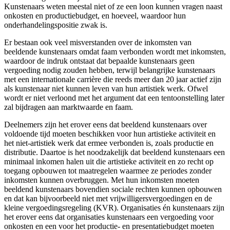
Kunstenaars weten meestal niet of ze een loon kunnen vragen naast
onkosten en productiebudget, en hoeveel, waardoor hun
onderhandelingspositie zwak is.
Er bestaan ook veel misverstanden over de inkomsten van
beeldende kunstenaars omdat faam verbonden wordt met inkomsten,
waardoor de indruk ontstaat dat bepaalde kunstenaars geen
vergoeding nodig zouden hebben, terwijl belangrijke kunstenaars
met een internationale carrière die reeds meer dan 20 jaar actief zijn
als kunstenaar niet kunnen leven van hun artistiek werk. Ofwel
wordt er niet verloond met het argument dat een tentoonstelling later
zal bijdragen aan marktwaarde en faam.
Deelnemers zijn het erover eens dat beeldend kunstenaars over
voldoende tijd moeten beschikken voor hun artistieke activiteit en
het niet-artistiek werk dat ermee verbonden is, zoals productie en
distributie. Daartoe is het noodzakelijk dat beeldend kunstenaars een
minimaal inkomen halen uit die artistieke activiteit en zo recht op
toegang opbouwen tot maatregelen waarmee ze periodes zonder
inkomsten kunnen overbruggen. Met hun inkomsten moeten
beeldend kunstenaars bovendien sociale rechten kunnen opbouwen
en dat kan bijvoorbeeld niet met vrijwilligersvergoedingen en de
kleine vergoedingsregeling (KVR). Organisaties én kunstenaars zijn
het erover eens dat organisaties kunstenaars een vergoeding voor
onkosten en een voor het productie- en presentatiebudget moeten