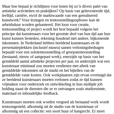
Maar hoe bepaal je richtlijnen voor lonen bij zo’n divers palet van
artistieke activiteiten en praktijken? Op basis van geïnvesteerde tijd,
leeftijd, carrière, en/of de marktwaarde van een gerealiseerd
kunstwerk? Voor lezingen en tentoonstellingsopbouw kan de
arbeidsduur worden gehanteerd. Het loon voor creatie,
tentoonstelling of project wordt het best bepaald volgens het
principe dat kunstenaars voor het grootste deel van hun tijd aan hun
kunst kunnen besteden, rekening houdend met andere, bijkomende
inkomsten. In Nederland hebben beeldend kunstenaars en de
presentatieplekken (inclusief musea) samen verloningsbedragen
bepaald voor een solotentoonstelling of groepstentoonstelling
(bestaand, nieuw of aangepast werk), enerzijds op basis van het
gemiddeld aantal artistieke projecten per jaar, en anderzijds wat een
kunstenaar minimaal zou moeten verdienen met aftrek van
gemiddelde inkomsten uit de markt en het bijtellen van de
gemiddelde vaste kosten. Ook werkplaatsen zijn ervan overtuigd dat
ze beeldend kunstenaars moeten verlonen zodat ze tijd kunnen
vrijmaken voor onderzoek en ontwikkeling in hun multiple job
holding naast de diensten die ze er ontvangen zoals studioruimte,
materiaal en inhoudelijke feedback.
Kunstenaars moeten ook worden vergoed als bestaand werk wordt
tentoongesteld, afkomstig uit de studio van de kunstenaar of
afkomstig uit een collectie: een soort huur of hangrecht. Er moet