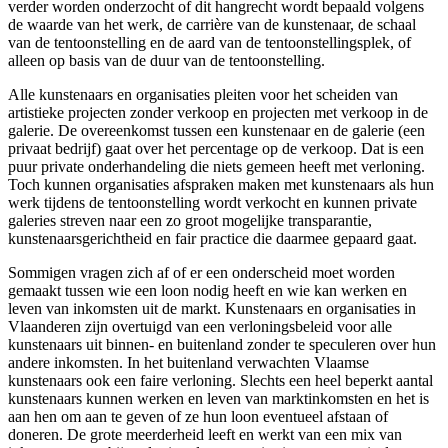
verder worden onderzocht of dit hangrecht wordt bepaald volgens
de waarde van het werk, de carrière van de kunstenaar, de schaal
van de tentoonstelling en de aard van de tentoonstellingsplek, of
alleen op basis van de duur van de tentoonstelling.
Alle kunstenaars en organisaties pleiten voor het scheiden van
artistieke projecten zonder verkoop en projecten met verkoop in de
galerie. De overeenkomst tussen een kunstenaar en de galerie (een
privaat bedrijf) gaat over het percentage op de verkoop. Dat is een
puur private onderhandeling die niets gemeen heeft met verloning.
Toch kunnen organisaties afspraken maken met kunstenaars als hun
werk tijdens de tentoonstelling wordt verkocht en kunnen private
galeries streven naar een zo groot mogelijke transparantie,
kunstenaarsgerichtheid en fair practice die daarmee gepaard gaat.
Sommigen vragen zich af of er een onderscheid moet worden
gemaakt tussen wie een loon nodig heeft en wie kan werken en
leven van inkomsten uit de markt. Kunstenaars en organisaties in
Vlaanderen zijn overtuigd van een verloningsbeleid voor alle
kunstenaars uit binnen- en buitenland zonder te speculeren over hun
andere inkomsten. In het buitenland verwachten Vlaamse
kunstenaars ook een faire verloning. Slechts een heel beperkt aantal
kunstenaars kunnen werken en leven van marktinkomsten en het is
aan hen om aan te geven of ze hun loon eventueel afstaan of
doneren. De grote meerderheid leeft en werkt van een mix van