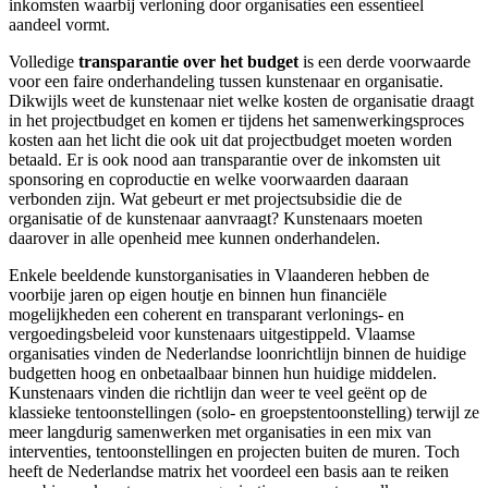
inkomsten waarbij verloning door organisaties een essentieel
aandeel vormt.
Volledige
transparantie over het budget
is een derde voorwaarde
voor een faire onderhandeling tussen kunstenaar en organisatie.
Dikwijls weet de kunstenaar niet welke kosten de organisatie draagt
in het projectbudget en komen er tijdens het samenwerkingsproces
kosten aan het licht die ook uit dat projectbudget moeten worden
betaald. Er is ook nood aan transparantie over de inkomsten uit
sponsoring en coproductie en welke voorwaarden daaraan
verbonden zijn. Wat gebeurt er met projectsubsidie die de
organisatie of de kunstenaar aanvraagt? Kunstenaars moeten
daarover in alle openheid mee kunnen onderhandelen.
Enkele beeldende kunstorganisaties in Vlaanderen hebben de
voorbije jaren op eigen houtje en binnen hun financiële
mogelijkheden een coherent en transparant verlonings- en
vergoedingsbeleid voor kunstenaars uitgestippeld. Vlaamse
organisaties vinden de Nederlandse loonrichtlijn binnen de huidige
budgetten hoog en onbetaalbaar binnen hun huidige middelen.
Kunstenaars vinden die richtlijn dan weer te veel geënt op de
klassieke tentoonstellingen (solo- en groepstentoonstelling) terwijl ze
meer langdurig samenwerken met organisaties in een mix van
interventies, tentoonstellingen en projecten buiten de muren. Toch
heeft de Nederlandse matrix het voordeel een basis aan te reiken