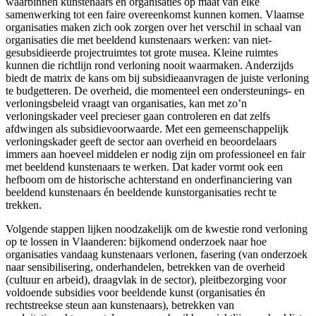
waarbinnen kunstenaars en organisaties op maat van elke
samenwerking tot een faire overeenkomst kunnen komen. Vlaamse
organisaties maken zich ook zorgen over het verschil in schaal van
organisaties die met beeldend kunstenaars werken: van niet-
gesubsidieerde projectruimtes tot grote musea. Kleine ruimtes
kunnen die richtlijn rond verloning nooit waarmaken. Anderzijds
biedt de matrix de kans om bij subsidieaanvragen de juiste verloning
te budgetteren. De overheid, die momenteel een ondersteunings- en
verloningsbeleid vraagt van organisaties, kan met zo’n
verloningskader veel precieser gaan controleren en dat zelfs
afdwingen als subsidievoorwaarde. Met een gemeenschappelijk
verloningskader geeft de sector aan overheid en beoordelaars
immers aan hoeveel middelen er nodig zijn om professioneel en fair
met beeldend kunstenaars te werken. Dat kader vormt ook een
hefboom om de historische achterstand en onderfinanciering van
beeldend kunstenaars én beeldende kunstorganisaties recht te
trekken.
Volgende stappen lijken noodzakelijk om de kwestie rond verloning
op te lossen in Vlaanderen: bijkomend onderzoek naar hoe
organisaties vandaag kunstenaars verlonen, fasering (van onderzoek
naar sensibilisering, onderhandelen, betrekken van de overheid
(cultuur en arbeid), draagvlak in de sector), pleitbezorging voor
voldoende subsidies voor beeldende kunst (organisaties én
rechtstreekse steun aan kunstenaars), betrekken van