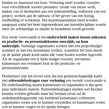
betalen en daarnaast een loon. Verloning moet worden voorzien
voor verschillende soorten prestaties: creatie van nieuw werk,
maken van of deelnemen aan een tentoonstelling, realiseren van een
project, werken aan de opbouw of het geven van een lezing,
rondleiding of workshop. Het kunstenaarsstatuut moet worden
aangepast zodat het beter tegemoetkomt aan kunstdisciplines waarin
meer als zelfstandige en minder in loondienst wordt gewerkt.
Een eerste voorwaarde is het
onderscheid maken tussen onkosten
en productie- en presentatiekosten enerzijds, en loon
anderzijds
. Sommige organisaties werken met een projectbudget
wanneer ze met een kunstenaar werken, waardoor het loon steeds
op de laatste plaats komt nadat alle vaste kosten werden ingevuld.
Als de organisatie een te klein budget voorziet, investeren
kunstenaars een eventueel loon in die productie- en
presentatiekosten.
Deelnemers zijn het erover eens dat een gemeenschappelijk kader
met
referentiebedragen voor verloning
een tweede voorwaarde is.
De onderhandeling tussen kunstenaars en organisaties is dus geen
puur individuele materie. Referentiebedragen moeten wel flexibel
kunnen worden gebruikt maar het bestaan ervan zal de
onderhandelingspositie van beeldend kunstenaars verbeteren:
organisaties weten wat ze kunnen voorstellen en kunstenaars weten
wat ze kunnen vragen en ter sprake brengen.