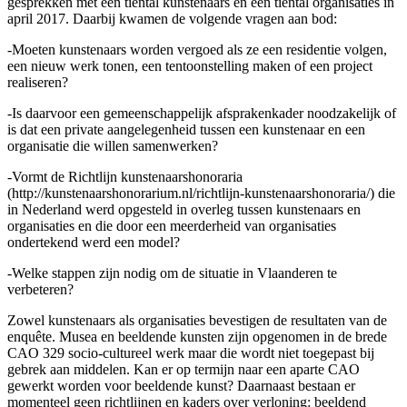
gesprekken met een tiental kunstenaars en een tiental organisaties in
april 2017. Daarbij kwamen de volgende vragen aan bod:
-Moeten kunstenaars worden vergoed als ze een residentie volgen,
een nieuw werk tonen, een tentoonstelling maken of een project
realiseren?
-Is daarvoor een gemeenschappelijk afsprakenkader noodzakelijk of
is dat een private aangelegenheid tussen een kunstenaar en een
organisatie die willen samenwerken?
-Vormt de Richtlijn kunstenaarshonoraria
(http://kunstenaarshonorarium.nl/richtlijn-kunstenaarshonoraria/) die
in Nederland werd opgesteld in overleg tussen kunstenaars en
organisaties en die door een meerderheid van organisaties
ondertekend werd een model?
-Welke stappen zijn nodig om de situatie in Vlaanderen te
verbeteren?
Zowel kunstenaars als organisaties bevestigen de resultaten van de
enquête. Musea en beeldende kunsten zijn opgenomen in de brede
CAO 329 socio-cultureel werk maar die wordt niet toegepast bij
gebrek aan middelen. Kan er op termijn naar een aparte CAO
gewerkt worden voor beeldende kunst? Daarnaast bestaan er
momenteel geen richtlijnen en kaders over verloning: beeldend